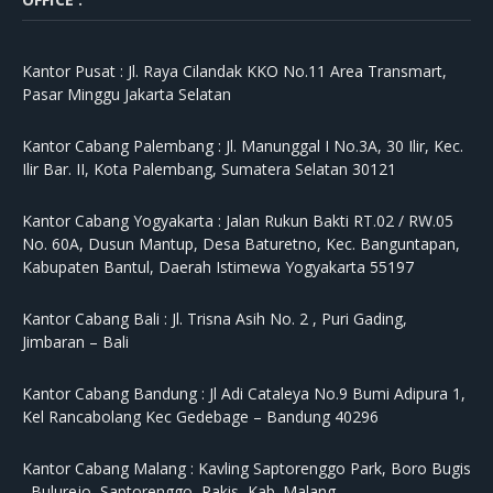
Kantor Pusat :
Jl. Raya Cilandak KKO No.11 Area Transmart,
Pasar Minggu Jakarta Selatan
Kantor Cabang Palembang :
Jl. Manunggal I No.3A, 30 Ilir, Kec.
Ilir Bar. II, Kota Palembang, Sumatera Selatan 30121
Kantor Cabang Yogyakarta :
Jalan Rukun Bakti RT.02 / RW.05
No. 60A, Dusun Mantup, Desa Baturetno, Kec. Banguntapan,
Kabupaten Bantul, Daerah Istimewa Yogyakarta 55197
Kantor Cabang Bali :
Jl. Trisna Asih No. 2 , Puri Gading,
Jimbaran – Bali
Kantor Cabang Bandung :
Jl Adi Cataleya No.9 Bumi Adipura 1,
Kel Rancabolang Kec Gedebage – Bandung 40296
Kantor Cabang Malang :
Kavling Saptorenggo Park, Boro Bugis
, Bulurejo, Saptorenggo, Pakis, Kab. Malang