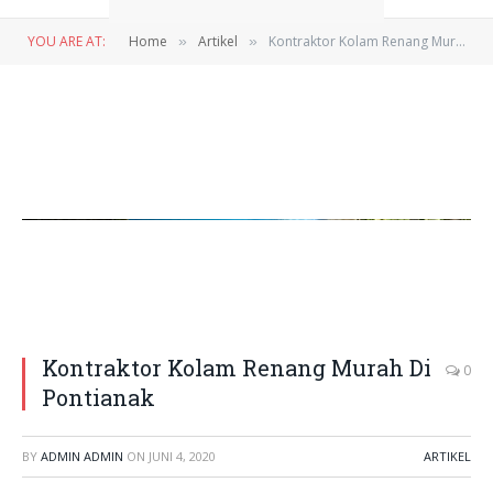
YOU ARE AT:
Home
Artikel
Kontraktor Kolam Renang Murah Di Pontianak
»
»
kolam renang di pontianak yang dibuat oleh kami sriwijaya pool
Kontraktor Kolam Renang Murah Di
0
Pontianak
BY
ADMIN ADMIN
ON
JUNI 4, 2020
ARTIKEL