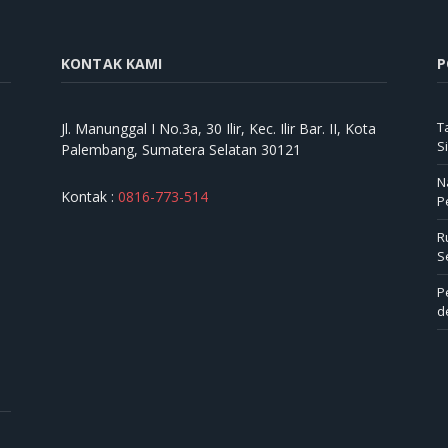
KONTAK KAMI
P
T
Jl. Manunggal I No.3a, 30 Ilir, Kec. Ilir Bar. II, Kota
S
Palembang, Sumatera Selatan 30121
N
Kontak :
0816-773-514
P
R
S
P
d