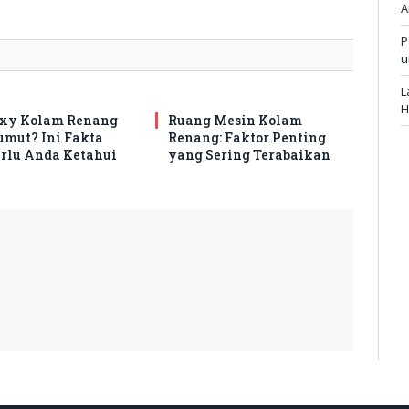
A
P
u
L
H
oxy Kolam Renang
Ruang Mesin Kolam
umut? Ini Fakta
Renang: Faktor Penting
rlu Anda Ketahui
yang Sering Terabaikan