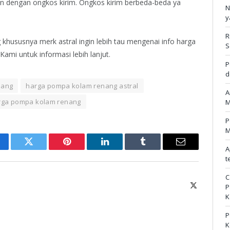
n dengan ongkos kirim. Ongkos kirim berbeda-beda ya
N
y
R
khususnya merk astral ingin lebih tau mengenai info harga
S
ami untuk informasi lebih lanjut.
P
d
nang
harga pompa kolam renang astral
A
arga pompa kolam renang
M
P
M
A
cebook
Twitter
Pinterest
LinkedIn
Tumblr
Email
t
C
X
P
(Twitter)
K
P
K