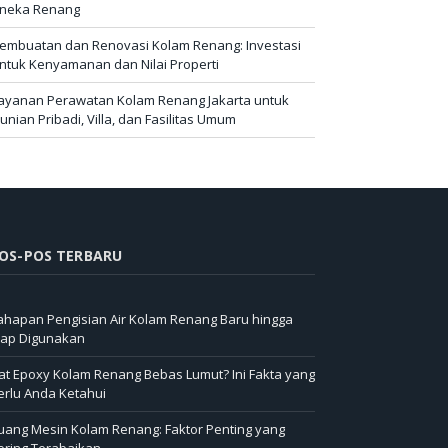
neka Renang
embuatan dan Renovasi Kolam Renang: Investasi
ntuk Kenyamanan dan Nilai Properti
ayanan Perawatan Kolam Renang Jakarta untuk
unian Pribadi, Villa, dan Fasilitas Umum
OS-POS TERBARU
ahapan Pengisian Air Kolam Renang Baru hingga
iap Digunakan
at Epoxy Kolam Renang Bebas Lumut? Ini Fakta yang
erlu Anda Ketahui
uang Mesin Kolam Renang: Faktor Penting yang
ering Terabaikan