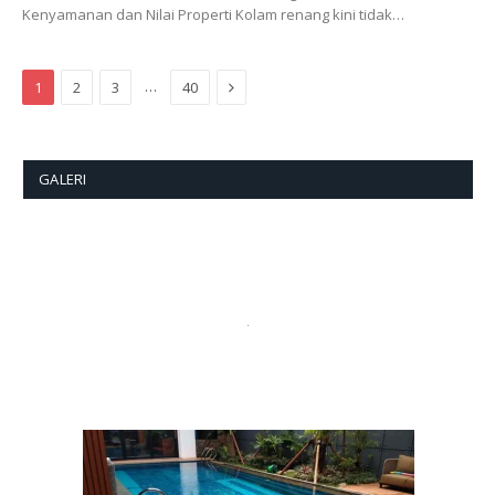
Kenyamanan dan Nilai Properti Kolam renang kini tidak…
Next
…
1
2
3
40
GALERI