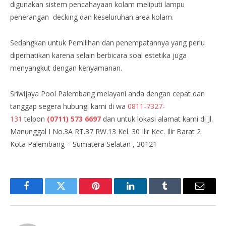
digunakan sistem pencahayaan kolam meliputi lampu
penerangan decking dan keseluruhan area kolam.
Sedangkan untuk Pemilihan dan penempatannya yang perlu
diperhatikan karena selain berbicara soal estetika juga
menyangkut dengan kenyamanan.
Sriwijaya Pool Palembang melayani anda dengan cepat dan
tanggap segera hubungi kami di wa
0811-7327-
131
telpon
(0711) 573 6697
dan untuk lokasi alamat kami di Jl.
Manunggal I No.3A RT.37 RW.13 Kel. 30 Ilir Kec. Ilir Barat 2
Kota Palembang – Sumatera Selatan , 30121
Facebook
Twitter
Pinterest
LinkedIn
Tumblr
Email