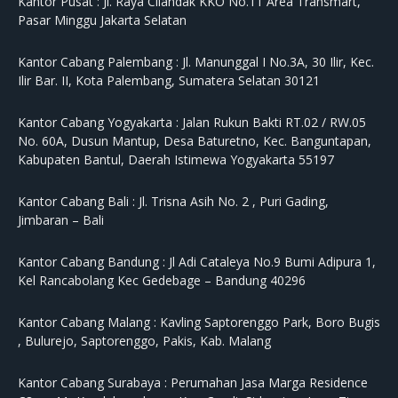
Kantor Pusat :
Jl. Raya Cilandak KKO No.11 Area Transmart,
Pasar Minggu Jakarta Selatan
Kantor Cabang Palembang :
Jl. Manunggal I No.3A, 30 Ilir, Kec.
Ilir Bar. II, Kota Palembang, Sumatera Selatan 30121
Kantor Cabang Yogyakarta :
Jalan Rukun Bakti RT.02 / RW.05
No. 60A, Dusun Mantup, Desa Baturetno, Kec. Banguntapan,
Kabupaten Bantul, Daerah Istimewa Yogyakarta 55197
Kantor Cabang Bali :
Jl. Trisna Asih No. 2 , Puri Gading,
Jimbaran – Bali
Kantor Cabang Bandung :
Jl Adi Cataleya No.9 Bumi Adipura 1,
Kel Rancabolang Kec Gedebage – Bandung 40296
Kantor Cabang Malang :
Kavling Saptorenggo Park, Boro Bugis
, Bulurejo, Saptorenggo, Pakis, Kab. Malang
Kantor Cabang Surabaya :
Perumahan Jasa Marga Residence