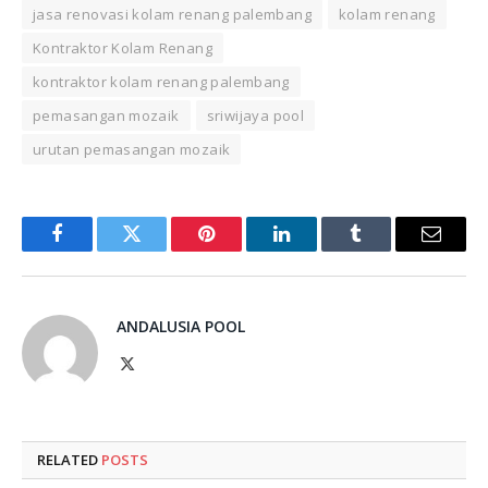
jasa renovasi kolam renang palembang
kolam renang
Kontraktor Kolam Renang
kontraktor kolam renang palembang
pemasangan mozaik
sriwijaya pool
urutan pemasangan mozaik
Facebook
Twitter
Pinterest
LinkedIn
Tumblr
Email
ANDALUSIA POOL
X
(Twitter)
RELATED
POSTS