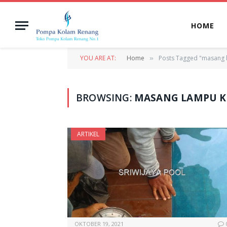
HOME
YOU ARE AT:
Home
Posts Tagged "masang 
»
BROWSING:
MASANG LAMPU 
ARTIKEL
OKTOBER 19, 2021