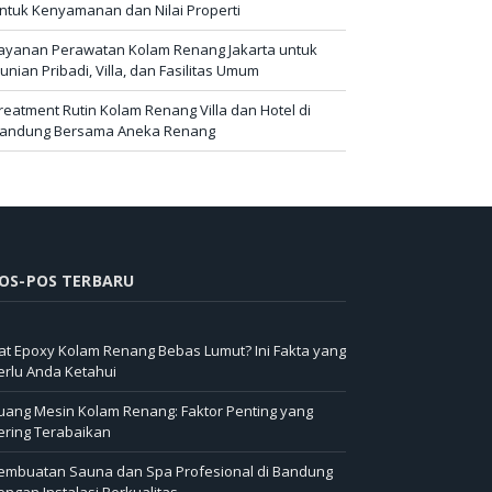
ntuk Kenyamanan dan Nilai Properti
ayanan Perawatan Kolam Renang Jakarta untuk
unian Pribadi, Villa, dan Fasilitas Umum
reatment Rutin Kolam Renang Villa dan Hotel di
andung Bersama Aneka Renang
OS-POS TERBARU
at Epoxy Kolam Renang Bebas Lumut? Ini Fakta yang
erlu Anda Ketahui
uang Mesin Kolam Renang: Faktor Penting yang
ering Terabaikan
embuatan Sauna dan Spa Profesional di Bandung
engan Instalasi Berkualitas