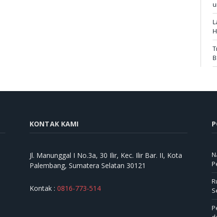
u
L
H
T
B
KONTAK KAMI
P
N
Jl. Manunggal I No.3a, 30 Ilir, Kec. Ilir Bar. II, Kota
P
Palembang, Sumatera Selatan 30121
R
Kontak :
0816-773-514
S
P
d