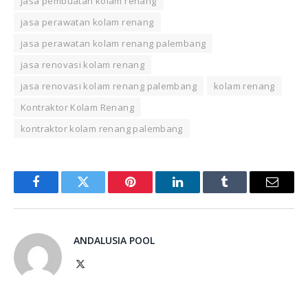
jasa pembuatan kolam renang
jasa perawatan kolam renang
jasa perawatan kolam renang palembang
jasa renovasi kolam renang
jasa renovasi kolam renang palembang
kolam renang
Kontraktor Kolam Renang
kontraktor kolam renang palembang
Facebook
Twitter
Pinterest
LinkedIn
Tumblr
Email
ANDALUSIA POOL
X
(Twitter)