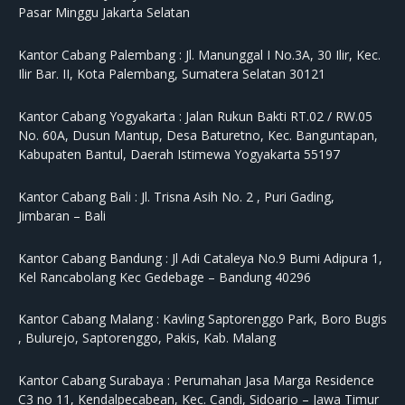
Pasar Minggu Jakarta Selatan
Kantor Cabang Palembang :
Jl. Manunggal I No.3A, 30 Ilir, Kec.
Ilir Bar. II, Kota Palembang, Sumatera Selatan 30121
Kantor Cabang Yogyakarta :
Jalan Rukun Bakti RT.02 / RW.05
No. 60A, Dusun Mantup, Desa Baturetno, Kec. Banguntapan,
Kabupaten Bantul, Daerah Istimewa Yogyakarta 55197
Kantor Cabang Bali :
Jl. Trisna Asih No. 2 , Puri Gading,
Jimbaran – Bali
Kantor Cabang Bandung :
Jl Adi Cataleya No.9 Bumi Adipura 1,
Kel Rancabolang Kec Gedebage – Bandung 40296
Kantor Cabang Malang :
Kavling Saptorenggo Park, Boro Bugis
, Bulurejo, Saptorenggo, Pakis, Kab. Malang
Kantor Cabang Surabaya :
Perumahan Jasa Marga Residence
C3 no 11, Kendalpecabean, Kec. Candi, Sidoarjo – Jawa Timur