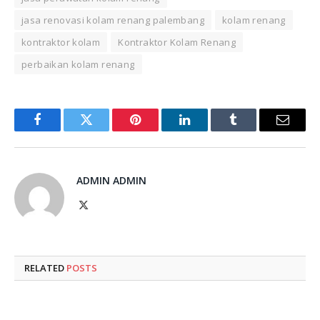
jasa renovasi kolam renang palembang
kolam renang
kontraktor kolam
Kontraktor Kolam Renang
perbaikan kolam renang
Facebook
Twitter
Pinterest
LinkedIn
Tumblr
Email
ADMIN ADMIN
X
(Twitter)
RELATED
POSTS