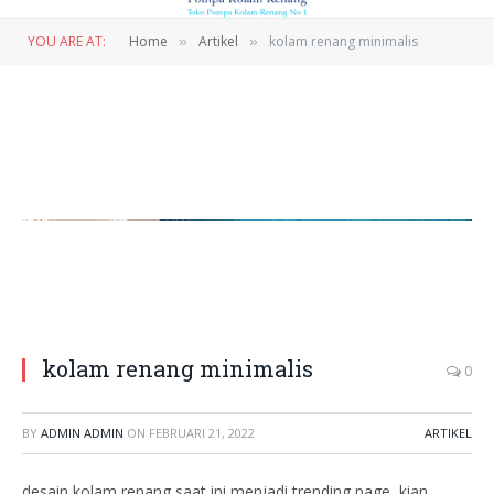
YOU ARE AT:
Home
Artikel
kolam renang minimalis
»
»
kolam renang minimalis
0
BY
ADMIN ADMIN
ON
FEBRUARI 21, 2022
ARTIKEL
desain kolam renang saat ini menjadi trending page, kian