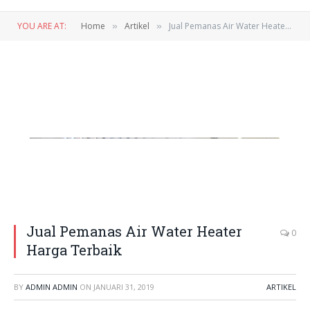
YOU ARE AT:
Home
Artikel
Jual Pemanas Air Water Heater Harga Terbaik
»
»
Kontraktor Jasa Pembuatan dan Perawatan Kolam Renang Palembang
Sumatera Indonesia
Jual Pemanas Air Water Heater
0
Harga Terbaik
BY
ADMIN ADMIN
ON
JANUARI 31, 2019
ARTIKEL