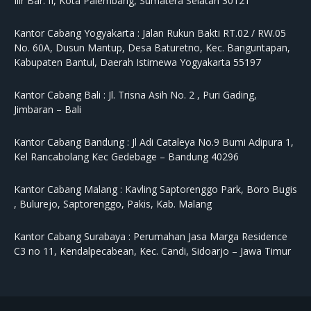
Ilir Bar. II, Kota Palembang, Sumatera Selatan 30121
Kantor Cabang Yogyakarta :
Jalan Rukun Bakti RT.02 / RW.05
No. 60A, Dusun Mantup, Desa Baturetno, Kec. Banguntapan,
Kabupaten Bantul, Daerah Istimewa Yogyakarta 55197
Kantor Cabang Bali :
Jl. Trisna Asih No. 2 , Puri Gading,
Jimbaran – Bali
Kantor Cabang Bandung :
Jl Adi Cataleya No.9 Bumi Adipura 1,
Kel Rancabolang Kec Gedebage – Bandung 40296
Kantor Cabang Malang :
Kavling Saptorenggo Park, Boro Bugis
, Bulurejo, Saptorenggo, Pakis, Kab. Malang
Kantor Cabang Surabaya :
Perumahan Jasa Marga Residence
C3 no 11, Kendalpecabean, Kec. Candi, Sidoarjo – Jawa Timur