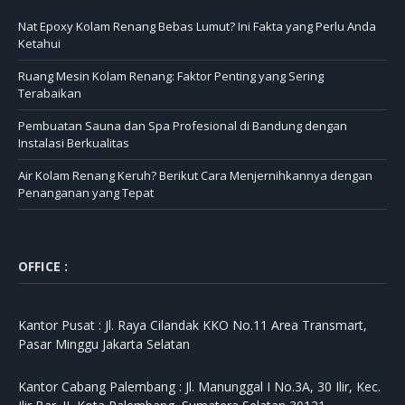
Nat Epoxy Kolam Renang Bebas Lumut? Ini Fakta yang Perlu Anda
Ketahui
Ruang Mesin Kolam Renang: Faktor Penting yang Sering
Terabaikan
Pembuatan Sauna dan Spa Profesional di Bandung dengan
Instalasi Berkualitas
Air Kolam Renang Keruh? Berikut Cara Menjernihkannya dengan
Penanganan yang Tepat
OFFICE :
Kantor Pusat :
Jl. Raya Cilandak KKO No.11 Area Transmart,
Pasar Minggu Jakarta Selatan
Kantor Cabang Palembang :
Jl. Manunggal I No.3A, 30 Ilir, Kec.