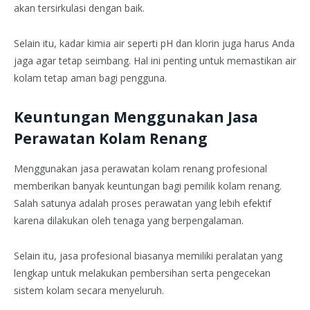
akan tersirkulasi dengan baik.
Selain itu, kadar kimia air seperti pH dan klorin juga harus Anda
jaga agar tetap seimbang. Hal ini penting untuk memastikan air
kolam tetap aman bagi pengguna.
Keuntungan Menggunakan Jasa
Perawatan Kolam Renang
Menggunakan jasa perawatan kolam renang profesional
memberikan banyak keuntungan bagi pemilik kolam renang.
Salah satunya adalah proses perawatan yang lebih efektif
karena dilakukan oleh tenaga yang berpengalaman.
Selain itu, jasa profesional biasanya memiliki peralatan yang
lengkap untuk melakukan pembersihan serta pengecekan
sistem kolam secara menyeluruh.