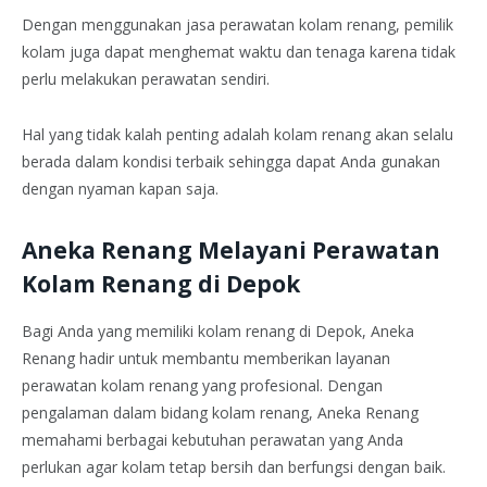
Dengan menggunakan jasa perawatan kolam renang, pemilik
kolam juga dapat menghemat waktu dan tenaga karena tidak
perlu melakukan perawatan sendiri.
Hal yang tidak kalah penting adalah kolam renang akan selalu
berada dalam kondisi terbaik sehingga dapat Anda gunakan
dengan nyaman kapan saja.
Aneka Renang Melayani Perawatan
Kolam Renang di Depok
Bagi Anda yang memiliki kolam renang di Depok, Aneka
Renang hadir untuk membantu memberikan layanan
perawatan kolam renang yang profesional. Dengan
pengalaman dalam bidang kolam renang, Aneka Renang
memahami berbagai kebutuhan perawatan yang Anda
perlukan agar kolam tetap bersih dan berfungsi dengan baik.