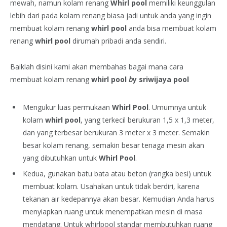
mewah, namun kolam renang
Whirl pool
memiliki keunggulan
lebih dari pada kolam renang biasa jadi untuk anda yang ingin
membuat kolam renang
whirl pool
anda bisa membuat kolam
renang
whirl pool
dirumah pribadi anda sendiri.
Baiklah disini kami akan membahas bagai mana cara
membuat kolam renang
whirl pool
b
y sriwijaya pool
Mengukur luas permukaan
Whirl Pool
. Umumnya untuk
kolam
whirl pool
, yang terkecil berukuran 1,5 x 1,3 meter,
dan yang terbesar berukuran 3 meter x 3 meter. Semakin
besar kolam renang, semakin besar tenaga mesin akan
yang dibutuhkan untuk
Whirl Pool
.
Kedua, gunakan batu bata atau beton (rangka besi) untuk
membuat kolam. Usahakan untuk tidak berdiri, karena
tekanan air kedepannya akan besar. Kemudian Anda harus
menyiapkan ruang untuk menempatkan mesin di masa
mendatang. Untuk whirlpool standar membutuhkan ruang