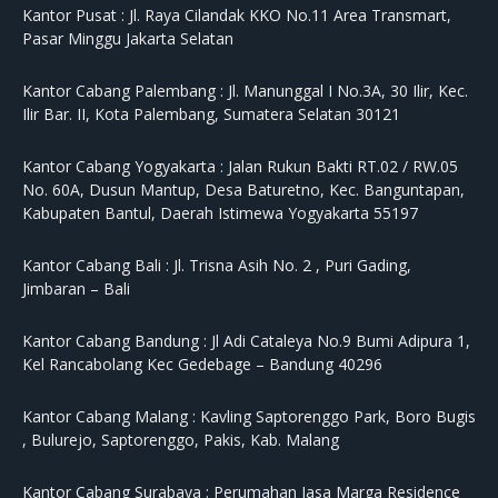
Kantor Pusat :
Jl. Raya Cilandak KKO No.11 Area Transmart,
Pasar Minggu Jakarta Selatan
Kantor Cabang Palembang :
Jl. Manunggal I No.3A, 30 Ilir, Kec.
Ilir Bar. II, Kota Palembang, Sumatera Selatan 30121
Kantor Cabang Yogyakarta :
Jalan Rukun Bakti RT.02 / RW.05
No. 60A, Dusun Mantup, Desa Baturetno, Kec. Banguntapan,
Kabupaten Bantul, Daerah Istimewa Yogyakarta 55197
Kantor Cabang Bali :
Jl. Trisna Asih No. 2 , Puri Gading,
Jimbaran – Bali
Kantor Cabang Bandung :
Jl Adi Cataleya No.9 Bumi Adipura 1,
Kel Rancabolang Kec Gedebage – Bandung 40296
Kantor Cabang Malang :
Kavling Saptorenggo Park, Boro Bugis
, Bulurejo, Saptorenggo, Pakis, Kab. Malang
Kantor Cabang Surabaya :
Perumahan Jasa Marga Residence