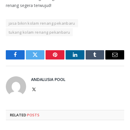
renang segera terwujud!
jasa bikin kolam renang pekanbaru
tukang kolam renang pekanbaru
Facebook
Twitter
Pinterest
LinkedIn
Tumblr
Email
ANDALUSIA POOL
X
(Twitter)
RELATED
POSTS