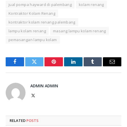
jual pompa hayward di palembang
kolam renang
Kontraktor Kolam Renang
kontraktor kolam renang palembang
lampu kolam renang
masang lampu kolam renang
pemasangan lampu kolam
Facebook
Twitter
Pinterest
LinkedIn
Tumblr
Email
ADMIN ADMIN
X
(Twitter)
RELATED
POSTS