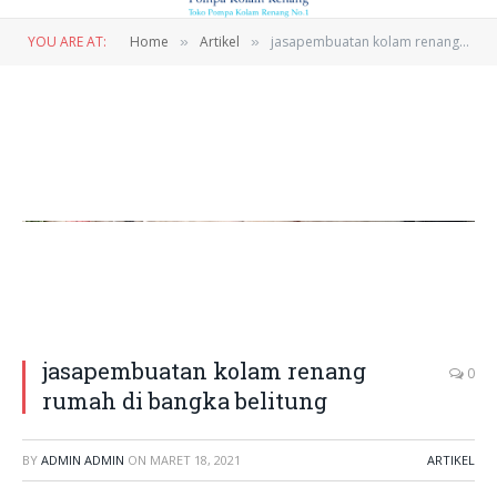
YOU ARE AT:
Home
Artikel
jasapembuatan kolam renang rumah di bangka belitung
»
»
jasapembuatan kolam renang
0
rumah di bangka belitung
BY
ADMIN ADMIN
ON
MARET 18, 2021
ARTIKEL