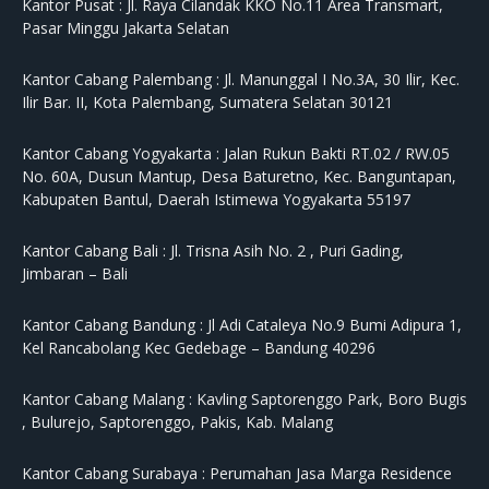
Kantor Pusat :
Jl. Raya Cilandak KKO No.11 Area Transmart,
Pasar Minggu Jakarta Selatan
Kantor Cabang Palembang :
Jl. Manunggal I No.3A, 30 Ilir, Kec.
Ilir Bar. II, Kota Palembang, Sumatera Selatan 30121
Kantor Cabang Yogyakarta :
Jalan Rukun Bakti RT.02 / RW.05
No. 60A, Dusun Mantup, Desa Baturetno, Kec. Banguntapan,
Kabupaten Bantul, Daerah Istimewa Yogyakarta 55197
Kantor Cabang Bali :
Jl. Trisna Asih No. 2 , Puri Gading,
Jimbaran – Bali
Kantor Cabang Bandung :
Jl Adi Cataleya No.9 Bumi Adipura 1,
Kel Rancabolang Kec Gedebage – Bandung 40296
Kantor Cabang Malang :
Kavling Saptorenggo Park, Boro Bugis
, Bulurejo, Saptorenggo, Pakis, Kab. Malang
Kantor Cabang Surabaya :
Perumahan Jasa Marga Residence