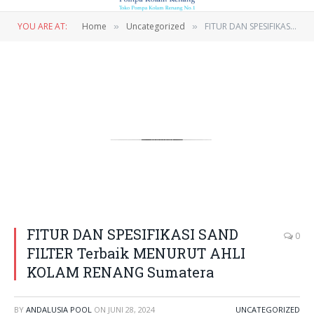
YOU ARE AT:
Home
Uncategorized
FITUR DAN SPESIFIKASI SAND FILTER Terbaik MENURUT AHLI KOLAM RENANG Sumatera
»
»
Jual Pompa Kolam Renang Dan Peralatan Kolam Renang Terlengkap
FITUR DAN SPESIFIKASI SAND
0
FILTER Terbaik MENURUT AHLI
KOLAM RENANG Sumatera
BY
ANDALUSIA POOL
ON
JUNI 28, 2024
UNCATEGORIZED