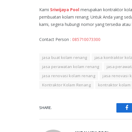
Kami
Sriwijaya Pool
merupakan kontraktor kol
pembuatan kolam renang. Untuk Anda yang se
kami, segera hubungi nomor yang tersedia atau b
Contact Person :
085710073300
jasa buat kolam renang
jasa kontraktor ko
jasa perawatan kolam renang
jasa perawa
jasa renovasi kolam renang
jasa renovasi 
Kontraktor Kolam Renang
kontraktor kolam
SHARE.
Fa