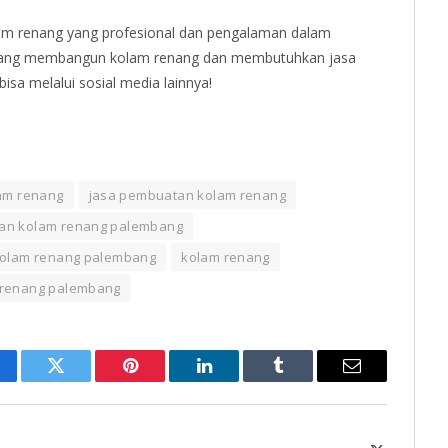
am renang yang profesional dan pengalaman dalam
dang membangun kolam renang dan membutuhkan jasa
isa melalui sosial media lainnya!
lam renang
jasa pembuatan kolam renang
tan kolam renang palembang
kolam renang palembang
kolam renang
 renang palembang
cebook
Twitter
Pinterest
LinkedIn
Tumblr
Email