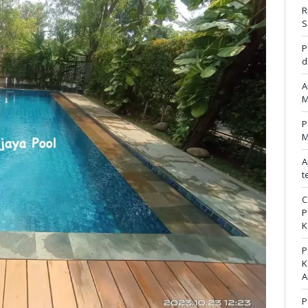
R
S
P
d
A
M
P
M
A
t
C
P
K
P
K
A
P