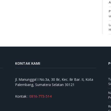
A
P
u
L
H
KONTAK KAMI
P
T
Jl. Manunggal I No.3a, 30 Ilir, Kec. Ilir Bar. II, Kota
S
Palembang, Sumatera Selatan 30121
N
Kontak :
0816-773-514
P
R
S