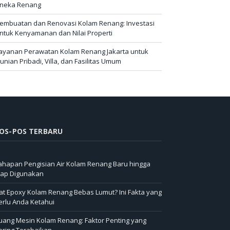
neka Renang
embuatan dan Renovasi Kolam Renang: Investasi
ntuk Kenyamanan dan Nilai Properti
ayanan Perawatan Kolam Renang Jakarta untuk
unian Pribadi, Villa, dan Fasilitas Umum
OS-POS TERBARU
ahapan Pengisian Air Kolam Renang Baru hingga
iap Digunakan
at Epoxy Kolam Renang Bebas Lumut? Ini Fakta yang
erlu Anda Ketahui
uang Mesin Kolam Renang: Faktor Penting yang
ering Terabaikan