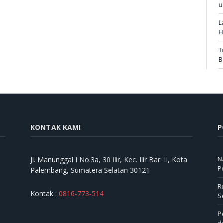
u
L
H
T
B
KONTAK KAMI
P
N
Jl. Manunggal I No.3a, 30 Ilir, Kec. Ilir Bar. II, Kota
P
Palembang, Sumatera Selatan 30121
R
Kontak :
0816-773-514
S
P
d