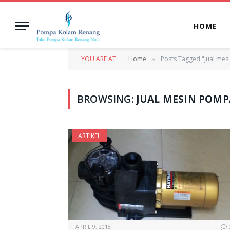
HOME
YOU ARE AT:
Home
Posts Tagged "jual me
»
BROWSING:
JUAL MESIN POM
ARTIKEL
APRIL 9, 2018