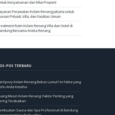
ntuk Kenyamanan dan Nilai Properti
ayanan Perawatan Kolam Renang Jakarta untuk
unian Pribadi, Villa, dan Fasilitas Umum
reatment Rutin Kolam Renang Villa dan Hotel di
andung Bersama Aneka Renang
OS-POS TERBARU
at Epoxy Kolam Renang Bebas Lumut? Ini Fakta yang
erlu Anda Ketahui
uang Mesin Kolam Renang: Faktor Penting yang
ering Terabaikan
embuatan Sauna dan Spa Profesional di Bandung
engan Instalasi Berkualitas