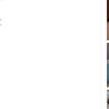
m
si…