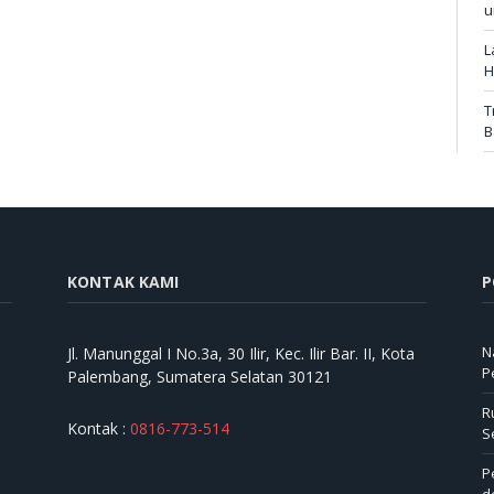
u
L
H
T
B
KONTAK KAMI
P
N
Jl. Manunggal I No.3a, 30 Ilir, Kec. Ilir Bar. II, Kota
P
Palembang, Sumatera Selatan 30121
R
Kontak :
0816-773-514
S
P
d