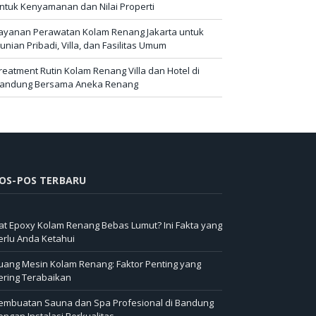
ntuk Kenyamanan dan Nilai Properti
ayanan Perawatan Kolam Renang Jakarta untuk
unian Pribadi, Villa, dan Fasilitas Umum
reatment Rutin Kolam Renang Villa dan Hotel di
andung Bersama Aneka Renang
OS-POS TERBARU
at Epoxy Kolam Renang Bebas Lumut? Ini Fakta yang
erlu Anda Ketahui
uang Mesin Kolam Renang: Faktor Penting yang
ering Terabaikan
embuatan Sauna dan Spa Profesional di Bandung
engan Instalasi Berkualitas