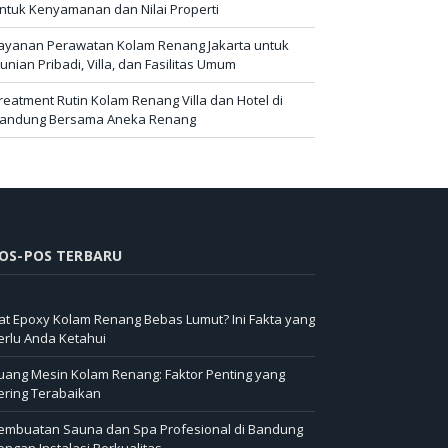
ntuk Kenyamanan dan Nilai Properti
ayanan Perawatan Kolam Renang Jakarta untuk
unian Pribadi, Villa, dan Fasilitas Umum
reatment Rutin Kolam Renang Villa dan Hotel di
andung Bersama Aneka Renang
OS-POS TERBARU
at Epoxy Kolam Renang Bebas Lumut? Ini Fakta yang
erlu Anda Ketahui
uang Mesin Kolam Renang: Faktor Penting yang
ering Terabaikan
embuatan Sauna dan Spa Profesional di Bandung
engan Instalasi Berkualitas