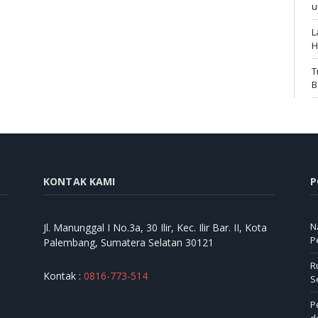
u
L
H
T
B
KONTAK KAMI
P
N
Jl. Manunggal I No.3a, 30 Ilir, Kec. Ilir Bar. II, Kota
P
Palembang, Sumatera Selatan 30121
R
Kontak :
0816-773-514
S
P
d