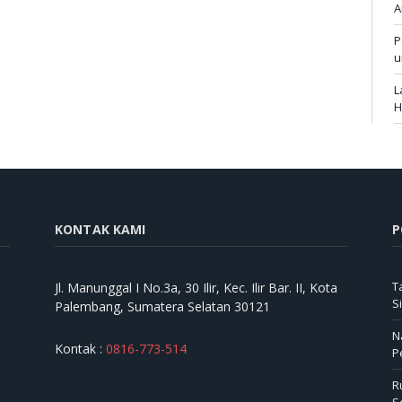
A
P
u
L
H
KONTAK KAMI
P
T
Jl. Manunggal I No.3a, 30 Ilir, Kec. Ilir Bar. II, Kota
S
Palembang, Sumatera Selatan 30121
N
Kontak :
0816-773-514
P
R
S