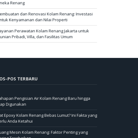
neka Renang
embuatan dan Renovasi Kolam Renang: Investasi
ntuk Kenyamanan dan Nilai Properti
ayanan Perawatan Kolam Renang Jakarta untuk
unian Pribadi, Villa, dan Fasilitas Umum
OS-POS TERBARU
ahapan Pengisian Air Kolam Renang Baru hingga
iap Digunakan
at Epoxy Kolam Renang Bebas Lumut? Ini Fakta yang
erlu Anda Ketahui
uang Mesin Kolam Renang: Faktor Penting yang
ering Terabaikan