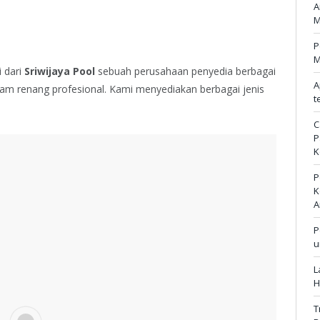
A
M
P
M
 dari
Sriwijaya Pool
sebuah perusahaan penyedia berbagai
A
am renang profesional. Kami menyediakan berbagai jenis
t
C
P
K
P
K
A
P
u
L
H
T