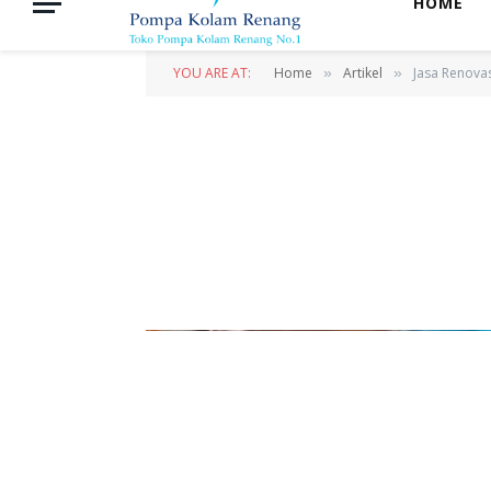
HOME
YOU ARE AT:
Home
Artikel
Jasa Renova
»
»