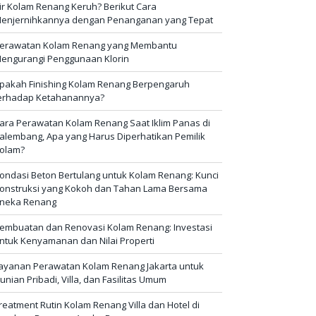
ir Kolam Renang Keruh? Berikut Cara
enjernihkannya dengan Penanganan yang Tepat
erawatan Kolam Renang yang Membantu
engurangi Penggunaan Klorin
pakah Finishing Kolam Renang Berpengaruh
erhadap Ketahanannya?
ara Perawatan Kolam Renang Saat Iklim Panas di
alembang, Apa yang Harus Diperhatikan Pemilik
olam?
ondasi Beton Bertulang untuk Kolam Renang: Kunci
onstruksi yang Kokoh dan Tahan Lama Bersama
neka Renang
embuatan dan Renovasi Kolam Renang: Investasi
ntuk Kenyamanan dan Nilai Properti
ayanan Perawatan Kolam Renang Jakarta untuk
unian Pribadi, Villa, dan Fasilitas Umum
reatment Rutin Kolam Renang Villa dan Hotel di