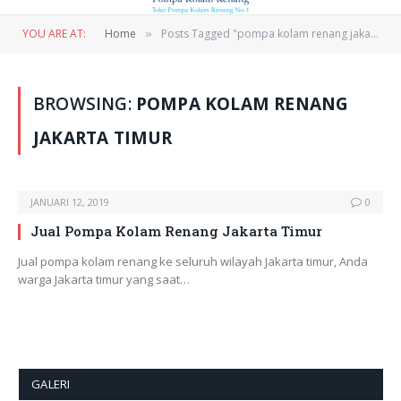
YOU ARE AT:
Home
Posts Tagged "pompa kolam renang jakarta timur"
»
BROWSING:
POMPA KOLAM RENANG
JAKARTA TIMUR
JANUARI 12, 2019
0
Jual Pompa Kolam Renang Jakarta Timur
Jual pompa kolam renang ke seluruh wilayah Jakarta timur, Anda
warga Jakarta timur yang saat…
GALERI