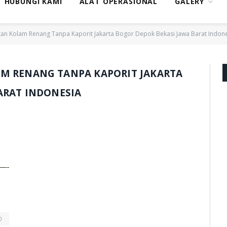
HUBUNGI KAMI
ALAT OPERASIONAL
GALERY
n Kolam Renang Tanpa Kaporit Jakarta Bogor Depok Bekasi Jawa Barat Indone
M RENANG TANPA KAPORIT JAKARTA
ARAT INDONESIA
0