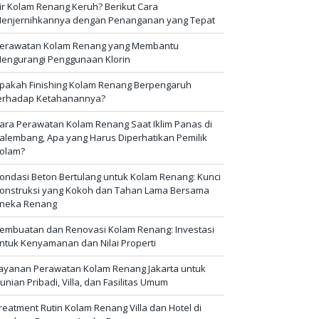
ir Kolam Renang Keruh? Berikut Cara
enjernihkannya dengan Penanganan yang Tepat
erawatan Kolam Renang yang Membantu
engurangi Penggunaan Klorin
pakah Finishing Kolam Renang Berpengaruh
erhadap Ketahanannya?
ara Perawatan Kolam Renang Saat Iklim Panas di
alembang, Apa yang Harus Diperhatikan Pemilik
olam?
ondasi Beton Bertulang untuk Kolam Renang: Kunci
onstruksi yang Kokoh dan Tahan Lama Bersama
neka Renang
embuatan dan Renovasi Kolam Renang: Investasi
ntuk Kenyamanan dan Nilai Properti
ayanan Perawatan Kolam Renang Jakarta untuk
unian Pribadi, Villa, dan Fasilitas Umum
reatment Rutin Kolam Renang Villa dan Hotel di