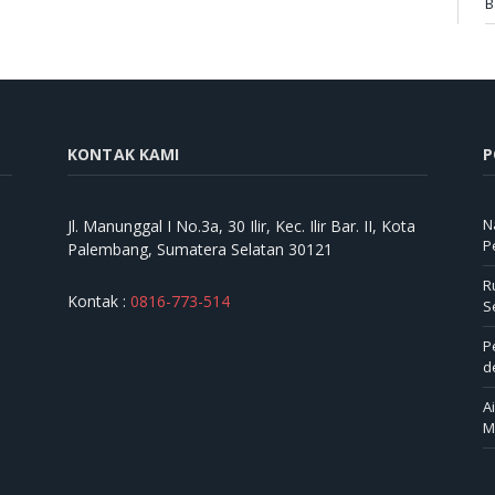
B
KONTAK KAMI
P
N
Jl. Manunggal I No.3a, 30 Ilir, Kec. Ilir Bar. II, Kota
P
Palembang, Sumatera Selatan 30121
R
Kontak :
0816-773-514
S
P
d
A
M