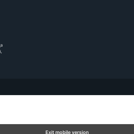
ga
i,
Exit mobile version