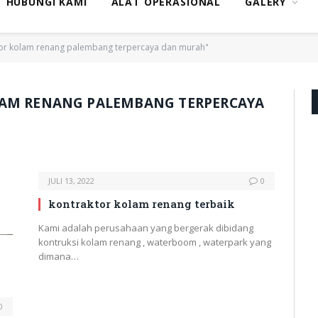
HUBUNGI KAMI
ALAT OPERASIONAL
GALERY
tor kolam renang palembang terpercaya dan murah"
AM RENANG PALEMBANG TERPERCAYA
JULI 13, 2022
0
kontraktor kolam renang terbaik
Kami adalah perusahaan yang bergerak dibidang
kontruksi kolam renang , waterboom , waterpark yang
dimana…
0