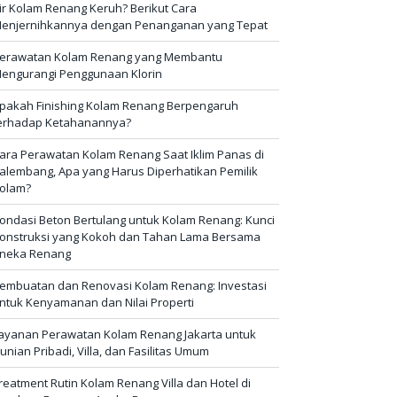
ir Kolam Renang Keruh? Berikut Cara
enjernihkannya dengan Penanganan yang Tepat
erawatan Kolam Renang yang Membantu
engurangi Penggunaan Klorin
pakah Finishing Kolam Renang Berpengaruh
erhadap Ketahanannya?
ara Perawatan Kolam Renang Saat Iklim Panas di
alembang, Apa yang Harus Diperhatikan Pemilik
olam?
ondasi Beton Bertulang untuk Kolam Renang: Kunci
onstruksi yang Kokoh dan Tahan Lama Bersama
neka Renang
embuatan dan Renovasi Kolam Renang: Investasi
ntuk Kenyamanan dan Nilai Properti
ayanan Perawatan Kolam Renang Jakarta untuk
unian Pribadi, Villa, dan Fasilitas Umum
reatment Rutin Kolam Renang Villa dan Hotel di