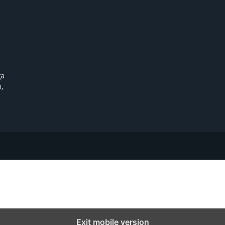
ga
i,
Exit mobile version