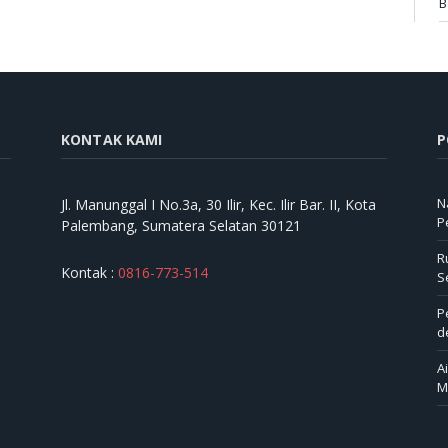
B
KONTAK KAMI
P
N
Jl. Manunggal I No.3a, 30 Ilir, Kec. Ilir Bar. II, Kota
P
Palembang, Sumatera Selatan 30121
R
Kontak :
0816-773-514
S
P
d
A
M