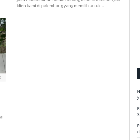
klien kami di palembang yang memilih untuk…
0
N
y
R
S
ai
P
d