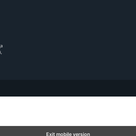
ga
i,
Exit mobile version