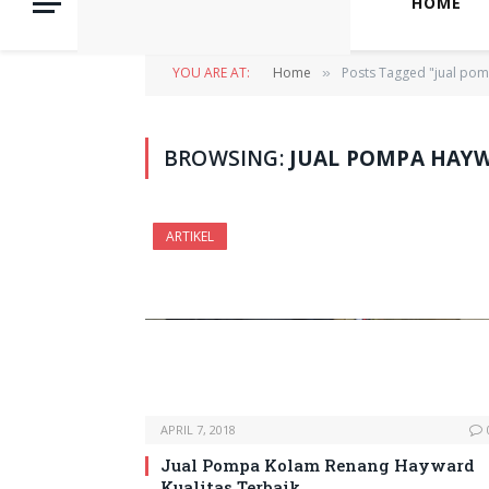
HOME
YOU ARE AT:
Home
Posts Tagged "jual po
»
BROWSING:
JUAL POMPA HAY
ARTIKEL
APRIL 7, 2018
Jual Pompa Kolam Renang Hayward
Kualitas Terbaik