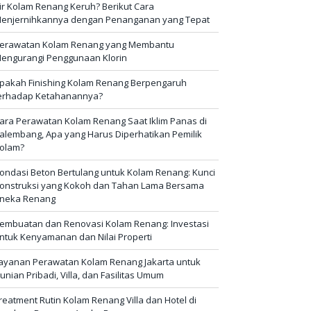
ir Kolam Renang Keruh? Berikut Cara
enjernihkannya dengan Penanganan yang Tepat
erawatan Kolam Renang yang Membantu
engurangi Penggunaan Klorin
pakah Finishing Kolam Renang Berpengaruh
erhadap Ketahanannya?
ara Perawatan Kolam Renang Saat Iklim Panas di
alembang, Apa yang Harus Diperhatikan Pemilik
olam?
ondasi Beton Bertulang untuk Kolam Renang: Kunci
onstruksi yang Kokoh dan Tahan Lama Bersama
neka Renang
embuatan dan Renovasi Kolam Renang: Investasi
ntuk Kenyamanan dan Nilai Properti
ayanan Perawatan Kolam Renang Jakarta untuk
unian Pribadi, Villa, dan Fasilitas Umum
reatment Rutin Kolam Renang Villa dan Hotel di