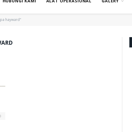
HUBUNGI KAMI
ALAT OPERASIONAL
GALERY
mpa hayward"
WARD
0