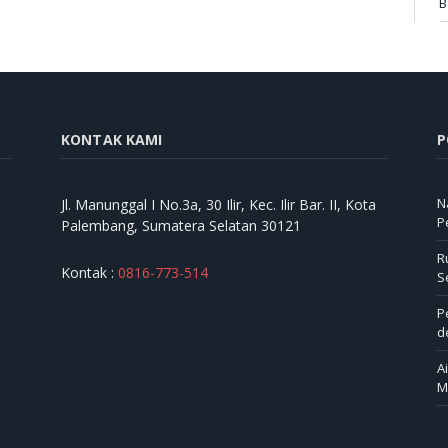
B
KONTAK KAMI
P
N
Jl. Manunggal I No.3a, 30 Ilir, Kec. Ilir Bar. II, Kota
P
Palembang, Sumatera Selatan 30121
R
Kontak :
0816-773-514
S
P
d
A
M