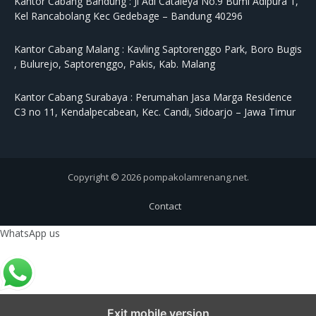
Kantor Cabang Bandung :
Jl Adi Cataleya No.9 Bumi Adipura 1,
Kel Rancabolang Kec Gedebage – Bandung 40296
Kantor Cabang Malang :
Kavling Saptorenggo Park, Boro Bugis
, Bulurejo, Saptorenggo, Pakis, Kab. Malang
Kantor Cabang Surabaya :
Perumahan Jasa Marga Residence
C3 no 11, Kendalpecabean, Kec. Candi, Sidoarjo – Jawa Timur
Copyright © 2026 pompakolamrenang.net.
Contact
WhatsApp us
Exit mobile version