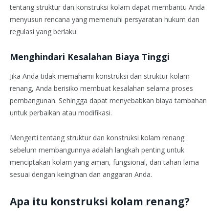
tentang struktur dan konstruksi kolam dapat membantu Anda
menyusun rencana yang memenuhi persyaratan hukum dan
regulasi yang berlaku.
Menghindari Kesalahan Biaya Tinggi
Jika Anda tidak memahami konstruksi dan struktur kolam
renang, Anda berisiko membuat kesalahan selama proses
pembangunan. Sehingga dapat menyebabkan biaya tambahan
untuk perbaikan atau modifikasi.
Mengerti tentang struktur dan konstruksi kolam renang
sebelum membangunnya adalah langkah penting untuk
menciptakan kolam yang aman, fungsional, dan tahan lama
sesuai dengan keinginan dan anggaran Anda.
Apa itu konstruksi kolam renang?