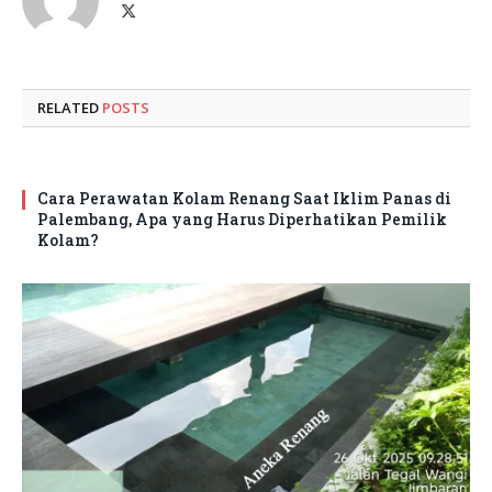
X
(Twitter)
RELATED
POSTS
Cara Perawatan Kolam Renang Saat Iklim Panas di
Palembang, Apa yang Harus Diperhatikan Pemilik
Kolam?