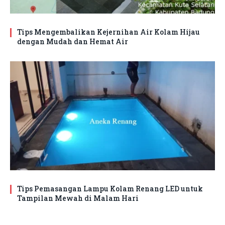
Tips Mengembalikan Kejernihan Air Kolam Hijau
dengan Mudah dan Hemat Air
Tips Pemasangan Lampu Kolam Renang LED untuk
Tampilan Mewah di Malam Hari