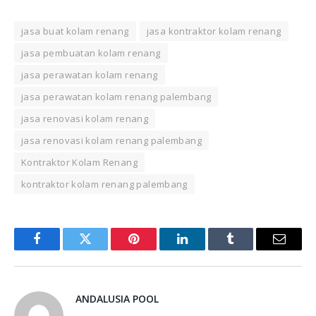
jasa buat kolam renang
jasa kontraktor kolam renang
jasa pembuatan kolam renang
jasa perawatan kolam renang
jasa perawatan kolam renang palembang
jasa renovasi kolam renang
jasa renovasi kolam renang palembang
Kontraktor Kolam Renang
kontraktor kolam renang palembang
Facebook
Twitter
Pinterest
LinkedIn
Tumblr
Email
ANDALUSIA POOL