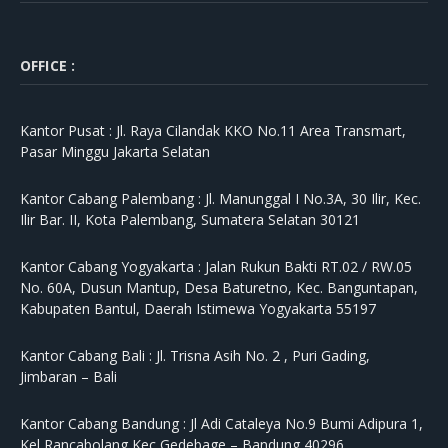
OFFICE :
Kantor Pusat :
Jl. Raya Cilandak KKO No.11 Area Transmart,
Pasar Minggu Jakarta Selatan
Kantor Cabang Palembang :
Jl. Manunggal I No.3A, 30 Ilir, Kec.
Ilir Bar. II, Kota Palembang, Sumatera Selatan 30121
Kantor Cabang Yogyakarta :
Jalan Rukun Bakti RT.02 / RW.05
No. 60A, Dusun Mantup, Desa Baturetno, Kec. Banguntapan,
Kabupaten Bantul, Daerah Istimewa Yogyakarta 55197
Kantor Cabang Bali :
Jl. Trisna Asih No. 2 , Puri Gading,
Jimbaran – Bali
Kantor Cabang Bandung :
Jl Adi Cataleya No.9 Bumi Adipura 1,
Kel Rancabolang Kec Gedebage – Bandung 40296