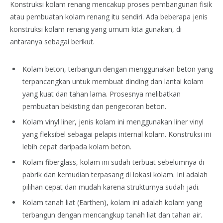
Konstruksi kolam renang mencakup proses pembangunan fisik
atau pembuatan kolam renang itu sendiri. Ada beberapa jenis
konstruksi kolam renang yang umum kita gunakan, di
antaranya sebagai berikut.
Kolam beton, terbangun dengan menggunakan beton yang
terpancangkan untuk membuat dinding dan lantai kolam
yang kuat dan tahan lama. Prosesnya melibatkan
pembuatan bekisting dan pengecoran beton.
Kolam vinyl liner, jenis kolam ini menggunakan liner vinyl
yang fleksibel sebagai pelapis internal kolam. Konstruksi ini
lebih cepat daripada kolam beton.
Kolam fiberglass, kolam ini sudah terbuat sebelumnya di
pabrik dan kemudian terpasang di lokasi kolam. Ini adalah
pilihan cepat dan mudah karena strukturnya sudah jadi.
Kolam tanah liat (Earthen), kolam ini adalah kolam yang
terbangun dengan mencangkup tanah liat dan tahan air.