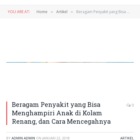
YOU ARE AT:
Home
Artikel
Beragam Penyakit yang Bisa Menghampiri Anak di Kolam Renang, dan Cara Mencegahnya
»
»
The little girl in the water park swimming underwater and smiling
Beragam Penyakit yang Bisa
0
Menghampiri Anak di Kolam
Renang, dan Cara Mencegahnya
BY
ADMIN ADMIN
ON
JANUARI 22, 2018
ARTIKEL